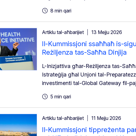
8 min qari
Artiklu tal-aħbarijiet
13 Mejju 2026
Il-Kummissjoni ssaħħaħ is-sigur
Reżiljenza tas-Saħħa Dinjija
L-Inizjattiva għar-Reżiljenza tas-Saħħ
Istrateġija għal Unjoni tal-Preparatezz
investimenti tal-Global Gateway fil-paj
5 min qari
Artiklu tal-aħbarijiet
11 Mejju 2026
Il-Kummissjoni tippreżenta par