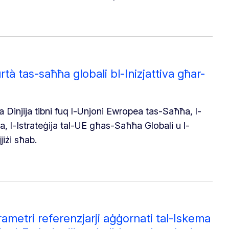
tà tas-saħħa globali bl-Inizjattiva għar-
a Dinjija tibni fuq l-Unjoni Ewropea tas-Saħħa, l-
a, l-Istrateġija tal-UE għas-Saħħa Globali u l-
jiżi sħab.
ametri referenzjarji aġġornati tal-Iskema