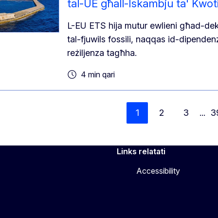
tal-UE għall-Iskambju ta' Kwoti
L-EU ETS hija mutur ewlieni għad-dek
tal-fjuwils fossili, naqqas id-dipenden
reżiljenza tagħha.
4 min qari
1
2
3
...
3
Links relatati
Accessibility