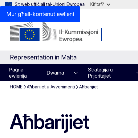
Sit web uffiċjali tal-Unjoni Ewropea
Kif taf?
Mur għall-kontenut ewlieni
Representation in Malta
Paġna
Strateġija u
Dwarna
ewlenija
Prijoritajiet
HOME
Aħbarijiet u Avvenimenti
Aħbarijiet
Aħbarijiet