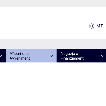
MT
Aħbarijiet u
Negozju u
Avvenimenti
Finanzjament