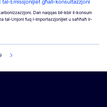
 tal-Emissjonijiet għall-konsultazzjoni
arbonizzazzjoni. Dan naqqas bil-kbir il-konsum
za tal-Unjoni fuq l-importazzjonijiet u saħħaħ ir-
9
Li Jmiss