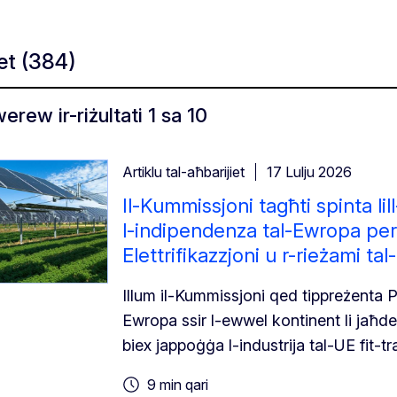
iet
(384)
erew ir-riżultati 1 sa 10
Artiklu tal-aħbarijiet
17 Lulju 2026
Il-Kummissjoni tagħti spinta li
l-indipendenza tal-Ewropa perm
Elettrifikazzjoni u r-rieżami ta
Illum il-Kummissjoni qed tippreżenta Pj
Ewropa ssir l-ewwel kontinent li jaħde
biex jappoġġa l-industrija tal-UE fit-tra
9 min qari