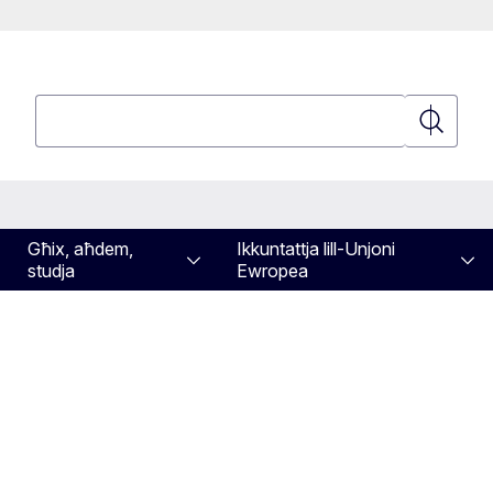
Fittex
Fittex
Għix, aħdem,
Ikkuntattja lill-Unjoni
studja
Ewropea