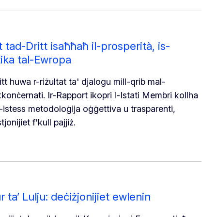
 tad-Dritt isaħħaħ il-prosperità, is-
tika tal-Ewropa
tt huwa r-riżultat ta' djalogu mill-qrib mal-
ikkonċernati. Ir-Rapport ikopri l-Istati Membri kollha
tal-istess metodoloġija oġġettiva u trasparenti,
jonijiet f'kull pajjiż.
r ta’ Lulju: deċiżjonijiet ewlenin