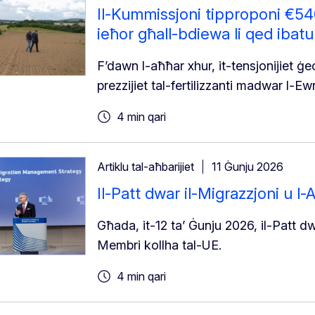
Il-Kummissjoni tipproponi €540
ieħor għall-bdiewa li qed ibatu m
F’dawn l-aħħar xhur, it-tensjonijiet ġeop
prezzijiet tal-fertilizzanti madwar l-Ew
4 min qari
Artiklu tal-aħbarijiet
11 Ġunju 2026
Il-Patt dwar il-Migrazzjoni u l-A
Għada, it-12 ta’ Ġunju 2026, il-Patt dwa
Membri kollha tal-UE.
4 min qari