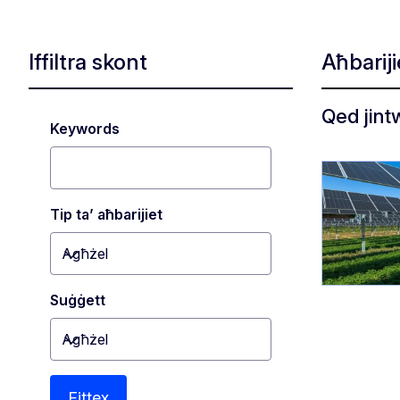
Iffiltra skont
Aħbarij
Qed jintw
Keywords
Tip ta’ aħbarijiet
Agħżel
Toggle dropdown
Suġġett
Agħżel
Toggle dropdown
Fittex