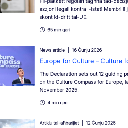
Fil-pakkett regolari tagħha tad-deċiżj
azzjoni legali kontra l-Istati Membri 
skont id-dritt tal-UE.
65 min qari
News article
16 Ġunju 2026
Europe for Culture – Culture 
The Declaration sets out 12 guiding pri
on the Culture Compass for Europe, 
November 2025.
4 min qari
Artiklu tal-aħbarijiet
12 Ġunju 2026