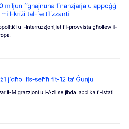
 miljun f’għajnuna finanzjarja u appoġġ
ill-kriżi tal-fertilizzanti
olitiċi u l-interruzzjonijiet fil-provvista għollew il-
ropa.
żil jidħol fis-seħħ fit-12 ta’ Ġunju
r il-Migrazzjoni u l-Ażil se jibda japplika fl-Istati