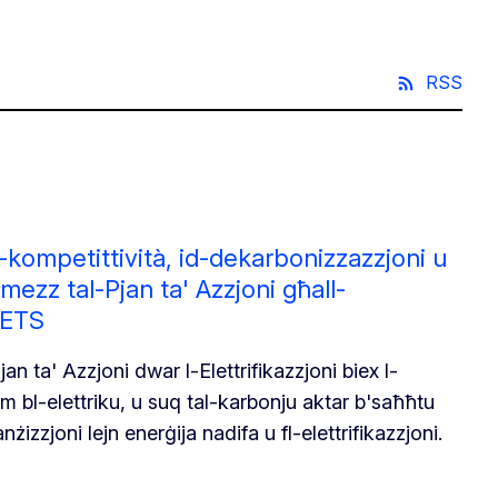
RSS
ll-kompetittività, id-dekarbonizzazzjoni u
ezz tal-Pjan ta' Azzjoni għall-
l-ETS
an ta' Azzjoni dwar l-Elettrifikazzjoni biex l-
m bl-elettriku, u suq tal-karbonju aktar b'saħħtu
nżizzjoni lejn enerġija nadifa u fl-elettrifikazzjoni.