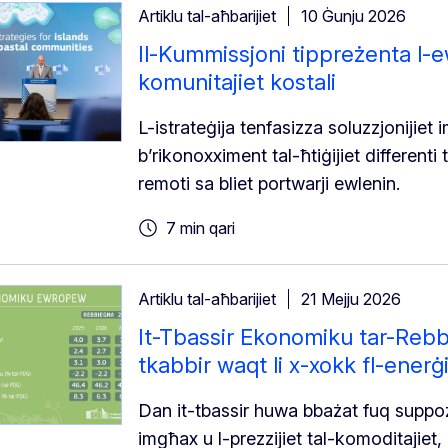
Artiklu tal-aħbarijiet
10 Ġunju 2026
Il-Kummissjoni tippreżenta l-ew
komunitajiet kostali
L-istrateġija tenfasizza soluzzjonijie
b’rikonoxximent tal-ħtiġijiet differenti
remoti sa bliet portwarji ewlenin.
7 min qari
Artiklu tal-aħbarijiet
21 Mejju 2026
It-Tbassir Ekonomiku tar-Rebbi
tkabbir waqt li x-xokk fl-enerġij
Dan it-tbassir huwa bbażat fuq suppożizz
imgħax u l-prezzijiet tal-komoditajiet, 