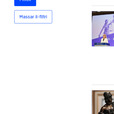
Ħassar il-filtri