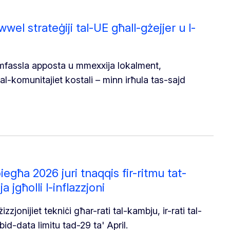
wel strateġiji tal-UE għall-gżejjer u l-
t imfassla apposta u mmexxija lokalment,
 tal-komunitajiet kostali – minn irħula tas-sajd
egħa 2026 juri tnaqqis fir-ritmu tat-
a jgħolli l-inflazzjoni
jonijiet tekniċi għar-rati tal-kambju, ir-rati tal-
bid-data limitu tad-29 ta' April.