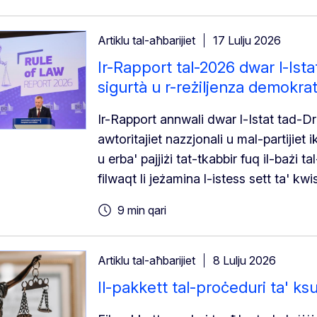
Artiklu tal-aħbarijiet
17 Lulju 2026
Ir-Rapport tal-2026 dwar l-Istat
sigurtà u r-reżiljenza demokra
Ir-Rapport annwali dwar l-Istat tad-Dri
awtoritajiet nazzjonali u mal-partijiet 
u erba' pajjiżi tat-tkabbir fuq il-bażi 
filwaqt li jeżamina l-istess sett ta' kwist
9 min qari
Artiklu tal-aħbarijiet
8 Lulju 2026
Il-pakkett tal-proċeduri ta' ksu