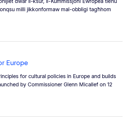
onijiet dwar il-ksur, il-Kummissjoni Ewropea tieħu
li jonqsu milli jikkonformaw mal-obbligi tagħhom
for Europe
nciples for cultural policies in Europe and builds
launched by Commissioner Glenn Micallef on 12