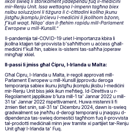
ilkoll swieq li storikament jiddependu fuq il-mediċini
mir-Renju Unit. Issa wettaqna l-impenn tagħna biex
nsibu soluzzjoni li tiżgura li ċ-ċittadini kollha jkunu
jistgħu jkomplu jirċievu l-mediċini li jkollhom bżonn,
f'kull waqt. Nilqa' dan il-ftehim rapidu mill-Parlament
Ewropew u mill-Kunsill.”
Il-pandemija tal-COVID-19 uriet l-importanza kbira li
jkollna ktajjen tal-provvista b'saħħithom u aċċess għall-
mediċini f'kull ħin, sabiex is-sistemi tas-saħħa joperaw
mingħajr xkiel.
Il-passi li jmiss għal Ċipru, l-Irlanda u Malta:
Għal Ċipru, l-Irlanda u Malta, ir-regoli approvati mill-
Parlament Ewropew u mill-Kunsill jipprovdu deroga
temporanja sabiex ikunu jistgħu jkomplu jiksbu l-mediċini
mir-Renju Unit biss jekk ikun meħtieġ. Id-Direttiva u r-
Regolament japplikaw b'lura mill-1 ta' Jannar 2022 u mill-
31 ta' Jannar 2022 rispettivament. Huwa mistenni li fi
żmien tliet snin, sal-31 ta' Diċembru 2024, dawn is-swieq
gradwalment se jneħħu d-derogi temporanji u jnaqqsu d-
dipendenza tas-swieq domestiċi tagħhom fuq il-provvista
tal-prodotti mediċinali minn jew tramite xi partijiet tar-Renju
Unit għajr l-Irlanda ta' Fuq.