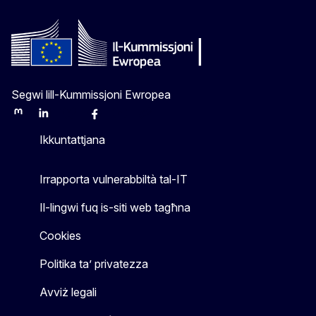
Segwi lill-Kummissjoni Ewropea
Mastodon
LinkedIn
Bluesky
Facebook
Youtube
Other
Ikkuntattjana
Irrapporta vulnerabbiltà tal-IT
Il-lingwi fuq is-siti web tagħna
Cookies
Politika ta’ privatezza
Avviż legali