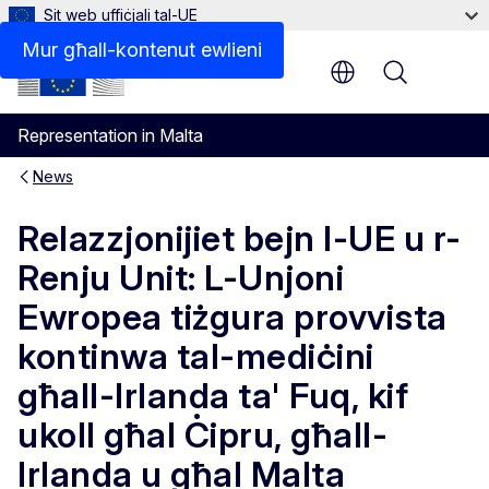
Sit web uffiċjali tal-UE
Mur għall-kontenut ewlieni
Menu
Representation in Malta
News
Relazzjonijiet bejn l-UE u r-
Renju Unit: L-Unjoni
Ewropea tiżgura provvista
kontinwa tal-mediċini
għall-Irlanda ta' Fuq, kif
ukoll għal Ċipru, għall-
Irlanda u għal Malta