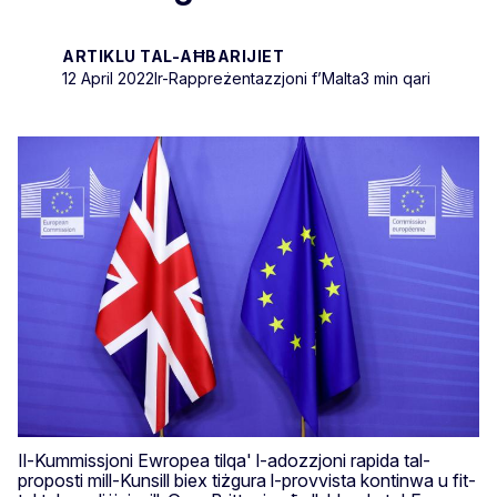
ARTIKLU TAL-AĦBARIJIET
12 April 2022
Ir-Rappreżentazzjoni f’Malta
3 min qari
Il-Kummissjoni Ewropea tilqa' l-adozzjoni rapida tal-
proposti mill-Kunsill biex tiżgura l-provvista kontinwa u fit-