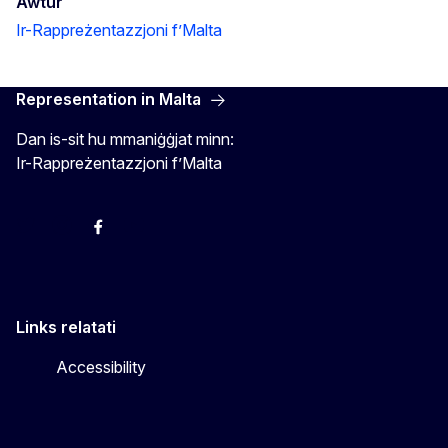
Awtur
Ir-Rappreżentazzjoni f’Malta
Representation in Malta
Dan is-sit hu mmaniġġjat minn:
Ir-Rappreżentazzjoni f’Malta
Twitter
Instagram
Facebook
YouTube
Links relatati
Accessibility