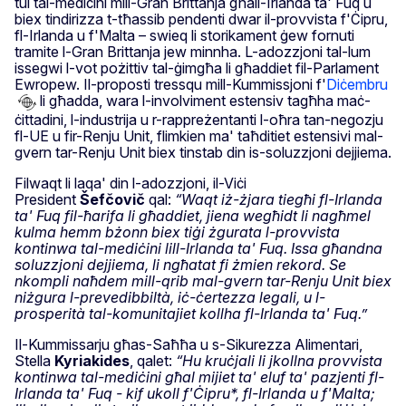
tul tal-mediċini mill-Gran Brittanja għall-Irlanda ta' Fuq u
biex tindirizza t-tħassib pendenti dwar il-provvista f'Ċipru,
fl-Irlanda u f'Malta – swieq li storikament ġew fornuti
tramite l-Gran Brittanja jew minnha. L-adozzjoni tal-lum
issegwi l-vot pożittiv tal-ġimgħa li għaddiet fil-Parlament
Ewropew. Il-proposti tressqu mill-Kummissjoni f'
Diċembru
li għadda, wara l-involviment estensiv tagħha maċ-
ċittadini, l-industrija u r-rappreżentanti l-oħra tan-negozju
fl-UE u fir-Renju Unit, flimkien ma' taħditiet estensivi mal-
gvern tar-Renju Unit biex tinstab din is-soluzzjoni dejjiema.
Filwaqt li laqa' din l-adozzjoni, il-Viċi
President
Šefčovič
qal:
“Waqt iż-żjara tiegħi fl-Irlanda
ta' Fuq fil-ħarifa li għaddiet, jiena wegħidt li nagħmel
kulma hemm bżonn biex tiġi żgurata l-provvista
kontinwa tal-mediċini lill-Irlanda ta' Fuq. Issa għandna
soluzzjoni dejjiema, li ngħatat fi żmien rekord. Se
nkompli naħdem mill-qrib mal-gvern tar-Renju Unit biex
niżgura l-prevedibbiltà, iċ-ċertezza legali, u l-
prosperità tal-komunitajiet kollha fl-Irlanda ta' Fuq.”
Il-Kummissarju għas-Saħħa u s-Sikurezza Alimentari,
Stella
Kyriakides
, qalet:
“Hu kruċjali li jkollna provvista
kontinwa tal-mediċini għal mijiet ta' eluf ta' pazjenti fl-
Irlanda ta' Fuq - kif ukoll f'Ċipru*, fl-Irlanda u f'Malta;