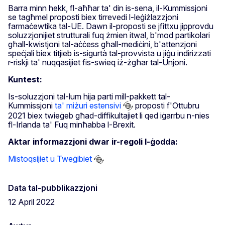
Barra minn hekk, fl-aħħar ta' din is-sena, il-Kummissjoni
se tagħmel proposti biex tirrevedi l-leġiżlazzjoni
farmaċewtika tal-UE. Dawn il-proposti se jfittxu jipprovdu
soluzzjonijiet strutturali fuq żmien itwal, b'mod partikolari
għall-kwistjoni tal-aċċess għall-mediċini, b'attenzjoni
speċjali biex titjieb is-sigurtà tal-provvista u jiġu indirizzati
r-riskji ta' nuqqasijiet fis-swieq iż-żgħar tal-Unjoni.
Kuntest:
Is-soluzzjoni tal-lum hija parti mill-pakkett tal-
Kummissjoni
ta' miżuri estensivi
proposti f'Ottubru
2021 biex twieġeb għad-diffikultajiet li qed iġarrbu n-nies
fl-Irlanda ta' Fuq minħabba l-Brexit.
Aktar informazzjoni dwar ir-regoli l-ġodda:
Mistoqsijiet u Tweġibiet
Data tal-pubblikazzjoni
12 April 2022